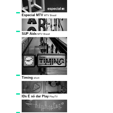
Especial MTV
MTV Brasil
SUP Aids
MTV Brasil
Timing
short
IDs É só dar Play
PlayTV