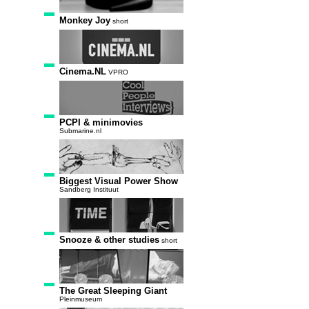
Monkey Joy
short
Cinema.NL
VPRO
PCPI & minimovies
Submarine.nl
Biggest Visual Power Show
Sandberg Instituut
Snooze & other studies
short
The Great Sleeping Giant
Pleinmuseum