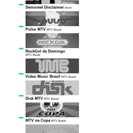
Demoreel Disclaimer
short
Pulso MTV
MTV Brasil
RockGol de Domingo
MTV Brasil
Video Music Brasil
MTV Brasil
Disk MTV
MTV Brasil
MTV na Copa
MTV Brasil