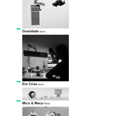
Gravidade
short
Em Crise
short
Mico & Meca
Piloto