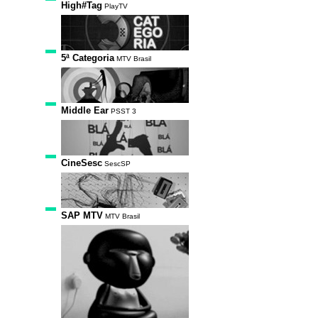
High#Tag
PlayTV
5ª Categoria
MTV Brasil
Middle Ear
PSST 3
CineSesc
SescSP
SAP MTV
MTV Brasil