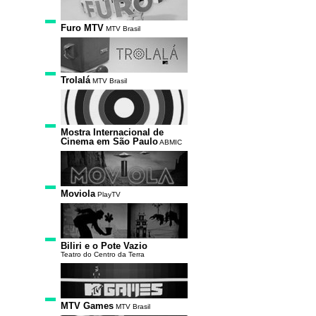
Furo MTV
MTV Brasil
Trolalá
MTV Brasil
Mostra Internacional de
Cinema em São Paulo
ABMIC
Moviola
PlayTV
Biliri e o Pote Vazio
Teatro do Centro da Terra
MTV Games
MTV Brasil